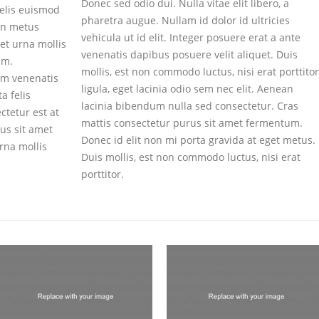
Donec sed odio dui. Nulla vitae elit libero, a
felis euismod
pharetra augue. Nullam id dolor id ultricies
on metus
vehicula ut id elit. Integer posuere erat a ante
get urna mollis
venenatis dapibus posuere velit aliquet. Duis
am.
mollis, est non commodo luctus, nisi erat porttitor
am venenatis
ligula, eget lacinia odio sem nec elit. Aenean
a felis
lacinia bibendum nulla sed consectetur. Cras
tetur est at
mattis consectetur purus sit amet fermentum.
rus sit amet
Donec id elit non mi porta gravida at eget metus.
rna mollis
Duis mollis, est non commodo luctus, nisi erat
porttitor.