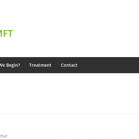
MFT
We Begin?
Treatment
Contact
etur