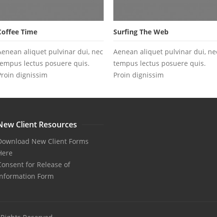
Coffee Time
Surfing The Web
Aenean aliquet pulvinar dui, nec
Aenean aliquet pulvinar dui, ne
tempus lectus posuere quis.
tempus lectus posuere quis.
Proin dignissim
Proin dignissim
New Client Resources
Download New Client Forms
Here
Consent for Release of
Information Form