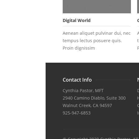
Digital World
Aenean aliquet pulvinar dui, nec
tempus lectus posuere quis.
Proin dignissim
Contact Info
Cynthia Pastor, MFT
2940 Camino Diablo, Suite 300
Walnut Creek, CA 94597
925-947-6853