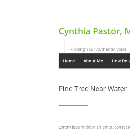
Cynthia Pastor, 
Finding Your Authentic Voice
Home
About Me
How Do 
Pine Tree Near Water
Lorem ipsum dolor sit amet, consect